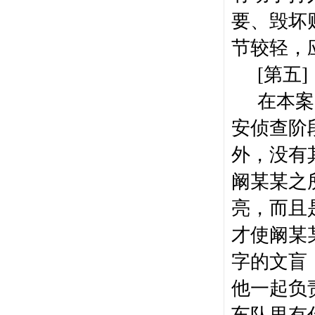
要、毁坏
节较轻，
[
第五
]
在本案
安侦查阶
外，没有
阚某某之
亮，而且
才使阚某
字的文盲
他一起负