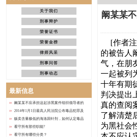
关于我们
阚某某不
刑事辩护
荣誉证书
[
作者注
荣誉金榜
的被告人
律师风采
气，在朋
刑事问答
一起被列
刑事动态
十年有期
最新信息
判决提出
阚某某不应承担这起涉黑案件组织领导者的
真的查阅
2014年1月1日最高人民法院公布毒品犯罪及
了解清楚
贩卖含量极低的海洛因针剂，如何认定毒品
为黑社会
看守所有那些职能?
本不应认
看守所有哪些分类？